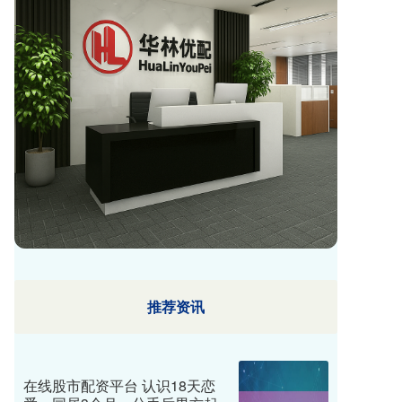
推荐资讯
在线股市配资平台 认识18天恋