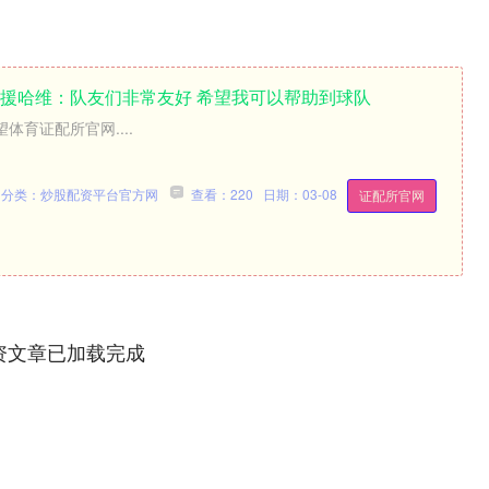
新援哈维：队友们非常友好 希望我可以帮助到球队
体育证配所官网....
分类：炒股配资平台官方网
查看：220
日期：03-08
证配所官网
资文章已加载完成