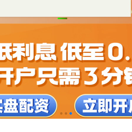
首页
股票的配资
炒股配资平台官方