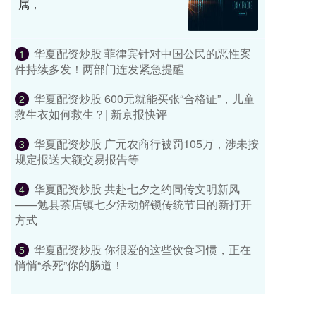
属，
华夏配资炒股 菲律宾针对中国公民的恶性案
1
件持续多发！两部门连发紧急提醒
华夏配资炒股 600元就能买张“合格证”，儿童
2
救生衣如何救生？| 新京报快评
华夏配资炒股 广元农商行被罚105万，涉未按
3
规定报送大额交易报告等
华夏配资炒股 共赴七夕之约同传文明新风
4
——勉县茶店镇七夕活动解锁传统节日的新打开
方式
华夏配资炒股 你很爱的这些饮食习惯，正在
5
悄悄“杀死”你的肠道！