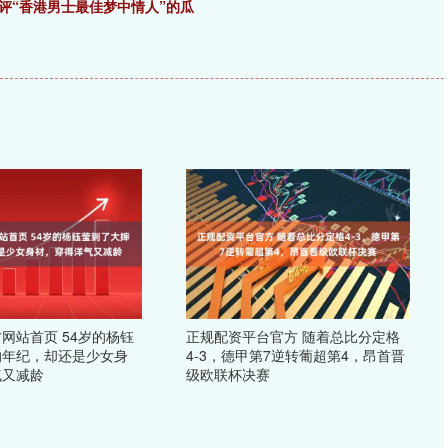
评“香港男士最佳梦中情人”的瓜
网站首页 54岁的杨钰
正规配资平台官方 随着总比分定格
的年纪，却还是少女身
4-3，德甲第7逆转葡超第4，昂首晋
气又减龄
级欧联杯决赛