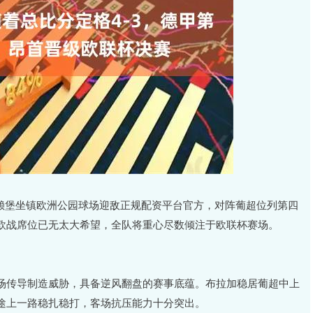
，弗赖堡坐镇欧洲公园球场迎敌正规配资平台官方，对阵葡超位列第四
欧战席位已无太大希望，全队将重心尽数倾注于欧联杯赛场。
场传导制造威胁，具备逆风翻盘的赛事底蕴。布拉加稳居葡超中上
途上一路稳扎稳打，客场抗压能力十分突出。