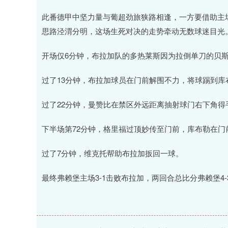
此番德甲中坚力量与葡超劲旅狭路相逢，一方要借助主
思路泾渭分明，这场生死对决的走势牵动无数球迷目光
开场仅6分钟，布拉加队的多热莱斯因为拉倒单刀的贝
过了13分钟，布拉加球员在门前解围不力，将球踢到
过了22分钟，曼赞比在禁区外远距离抽射球门右下角得
下半场第72分钟，格里福过顶妙传至门前，库布勒在
过了7分钟，维克托帮助布拉加扳回一球。
最终弗赖堡主场3-1击败布拉加，两回合总比分弗赖堡4